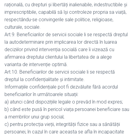
rațională, cu drepturi și libertăți inalienabile, indestructibile și
imprescriptibile, capabilă să își controleze propria sa viață,
respectându-se convingerile sale politice, religioase,
culturale, sociale.
Art.9. Beneficiarilor de servicii sociale li se respectă dreptul
la autodeterminare prin implicarea lor directă în luarea
deciziilor privind intervenția socială care îi vizează cu
afirmarea dreptului clientului la libertatea de a alege
varianta de intervenție optimă.
Art.10. Beneficiarilor de servicii sociale li se respectă
dreptul la confidențialitate și intimitate.
Informațiile confidențiale pot fi dezvăluite fără acordul
beneficiarilor în următoarele situații:
a) atunci când dispozițiile legale o prevăd în mod expres;
b) când este pusă în pericol viața persoanei beneficiare sau
a membrilor unui grup social;
c) pentru protecția vieții, integrității fizice sau a sănătății
persoanei, în cazul în care aceasta se afla în incapacitate