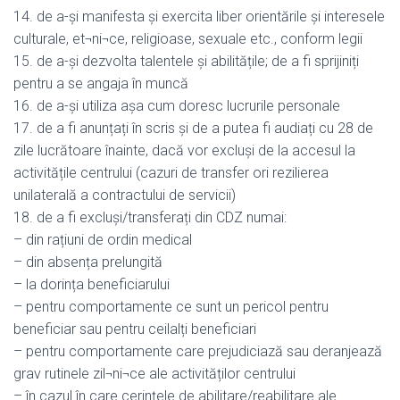
14. de a-și manifesta și exercita liber orientările și interesele
culturale, et¬ni¬ce, religioase, sexuale etc., conform legii
15. de a-și dezvolta talentele și abilitățile; de a fi sprijiniți
pentru a se angaja în muncă
16. de a-și utiliza așa cum doresc lucrurile personale
17. de a fi anunțați în scris și de a putea fi audiați cu 28 de
zile lucrătoare înainte, dacă vor excluși de la accesul la
activitățile centrului (cazuri de transfer ori rezilierea
unilaterală a contractului de servicii)
18. de a fi excluși/transferați din CDZ numai:
– din rațiuni de ordin medical
– din absența prelungită
– la dorința beneficiarului
– pentru comportamente ce sunt un pericol pentru
beneficiar sau pentru ceilalți beneficiari
– pentru comportamente care prejudiciază sau deranjează
grav rutinele zil¬ni¬ce ale activităților centrului
– în cazul în care cerințele de abilitare/reabilitare ale