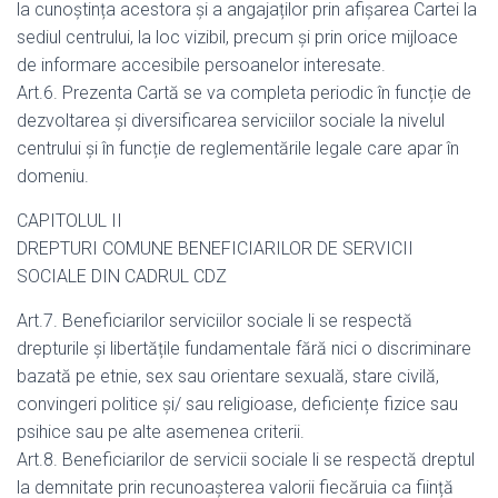
la cunoștința acestora și a angajaților prin afișarea Cartei la
sediul centrului, la loc vizibil, precum și prin orice mijloace
de informare accesibile persoanelor interesate.
Art.6. Prezenta Cartă se va completa periodic în funcție de
dezvoltarea și diversificarea serviciilor sociale la nivelul
centrului și în funcție de reglementările legale care apar în
domeniu.
CAPITOLUL II
DREPTURI COMUNE BENEFICIARILOR DE SERVICII
SOCIALE DIN CADRUL CDZ
Art.7. Beneficiarilor serviciilor sociale li se respectă
drepturile și libertățile fundamentale fără nici o discriminare
bazată pe etnie, sex sau orientare sexuală, stare civilă,
convingeri politice și/ sau religioase, deficiențe fizice sau
psihice sau pe alte asemenea criterii.
Art.8. Beneficiarilor de servicii sociale li se respectă dreptul
la demnitate prin recunoașterea valorii fiecăruia ca ființă