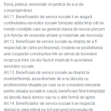
fizică, psihică, senzorială ori juridică de a-și da
consimțământul.
Art.11. Beneficiarilor de servicii sociale li se asigură
continuitatea serviciilor sociale furnizate atâta timp cât se
mențin condițiile care au generat starea de nevoie precum
și în funcție de resursele umane și materiale ale serviciului.
Art.12. Beneficiarii de servicii sociale au dreptul de a fi
respectați de către profesioniști, creându-se posibilitatea
unei cooperări constructive într-un climat de încredere
reciprocă între cei doi factori implicați în acordarea
serviciilor sociale.
Art.13. Beneficiarii de servicii sociale au dreptul la
noninterferență, acea libertate de a nu discuta cu
profesionistul situațiile pe care nu le consideră relevante
pentru situația socială în cauză, beneficiarii fiind îndreptățiți
să decidă dacă doresc sau nu o altă formă de ajutor.
Art.14. Beneficiarilor de servicii sociale li se respectă
dreptul la viața intimă pe tot parcursul procesului de