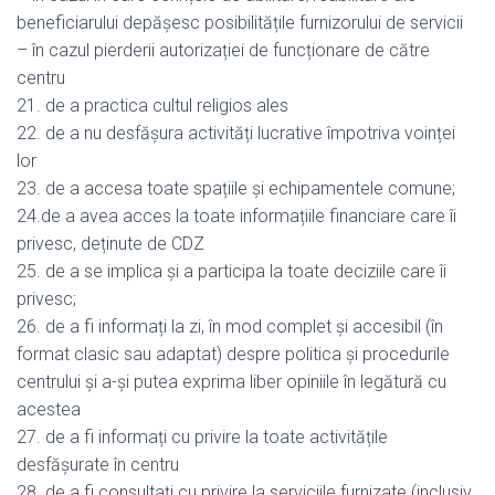
beneficiarului depășesc posibilitățile furnizorului de servicii
– în cazul pierderii autorizației de funcționare de către
centru
21. de a practica cultul religios ales
22. de a nu desfășura activități lucrative împotriva voinței
lor
23. de a accesa toate spațiile și echipamentele comune;
24.de a avea acces la toate informațiile financiare care îi
privesc, deținute de CDZ
25. de a se implica și a participa la toate deciziile care îi
privesc;
26. de a fi informați la zi, în mod complet și accesibil (în
format clasic sau adaptat) despre politica și procedurile
centrului și a-și putea exprima liber opiniile în legătură cu
acestea
27. de a fi informați cu privire la toate activitățile
desfășurate în centru
28. de a fi consultați cu privire la serviciile furnizate (inclusiv