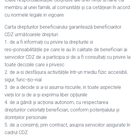
membru al unei familii, al comunității și ca cetățean în acord
cu normele legale in vigoare
Carta drepturilor beneficiarului garantează beneficiarilor
CDZ următoarele drepturi:
1. de a fi informați cu privire la drepturile si
res¬ponsabilitățile pe care le au în calitate de beneficiari ai
serviciilor CDZ de a participa si de a fi consultați cu privire la
toate deciziile care ii privesc
2. de a-si desfășura activitățile într-un mediu fizic accesibil,
sigur, func¬țio¬nal
3. de a decide si a-si asuma riscurile, in toate aspectele
vieții lor si de a-și exprima liber opțiunile
4. de a gândi și acționa autonom, cu respectarea
drepturilor celorlalți beneficiari, conform potențialului și
dorințelor personale
5. de a consimți, prin contract, asupra serviciilor asigurate în
cadrul CDZ