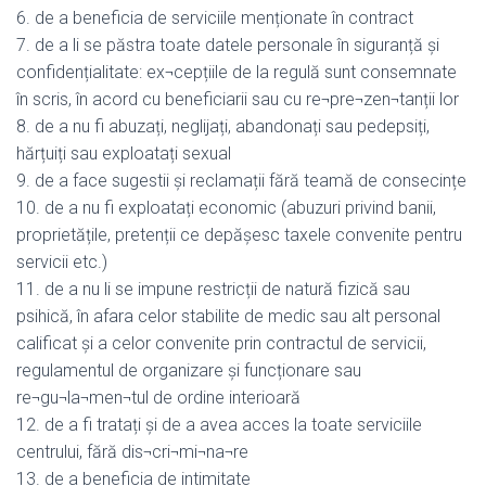
6. de a beneficia de serviciile menționate în contract
7. de a li se păstra toate datele personale în siguranță și
confidențialitate: ex¬cepțiile de la regulă sunt consemnate
în scris, în acord cu beneficiarii sau cu re¬pre¬zen¬tanții lor
8. de a nu fi abuzați, neglijați, abandonați sau pedepsiți,
hărțuiți sau exploatați sexual
9. de a face sugestii și reclamații fără teamă de consecințe
10. de a nu fi exploatați economic (abuzuri privind banii,
proprietățile, pretenții ce depășesc taxele convenite pentru
servicii etc.)
11. de a nu li se impune restricții de natură fizică sau
psihică, în afara celor stabilite de medic sau alt personal
calificat și a celor convenite prin contractul de servicii,
regulamentul de organizare și funcționare sau
re¬gu¬la¬men¬tul de ordine interioară
12. de a fi tratați și de a avea acces la toate serviciile
centrului, fără dis¬cri¬mi¬na¬re
13. de a beneficia de intimitate