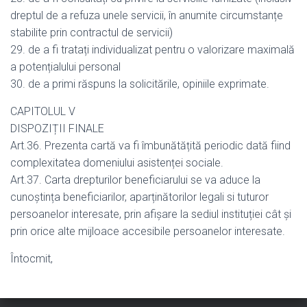
dreptul de a refuza unele servicii, în anumite circumstanțe
stabilite prin contractul de servicii)
29. de a fi tratați individualizat pentru o valorizare maximală
a potențialului personal
30. de a primi răspuns la solicitările, opiniile exprimate.
CAPITOLUL V
DISPOZIȚII FINALE
Art.36. Prezenta cartă va fi îmbunătățită periodic dată fiind
complexitatea domeniului asistenței sociale.
Art.37. Carta drepturilor beneficiarului se va aduce la
cunoștința beneficiarilor, aparținătorilor legali si tuturor
persoanelor interesate, prin afișare la sediul instituției cât și
prin orice alte mijloace accesibile persoanelor interesate.
Întocmit,