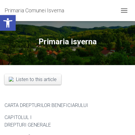
Primaria Comunei Isverna
Open toolbar
T
O
G
G
L
Primaria isverna
E
N
A
V
I
G
A
Listen to this article
T
I
O
N
CARTA DREPTURILOR BENEFICIARULUI
CAPITOLUL I
DREPTURI GENERALE