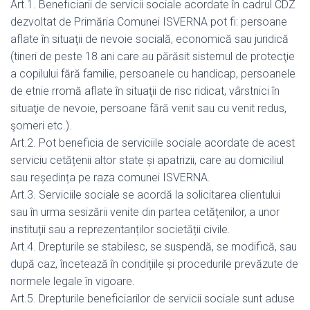
Art.1. Beneficiarii de servicii sociale acordate în cadrul CDZ
dezvoltat de Primăria Comunei ISVERNA pot fi: persoane
aflate în situaţii de nevoie socială, economică sau juridică
(tineri de peste 18 ani care au părăsit sistemul de protecţie
a copilului fără familie, persoanele cu handicap, persoanele
de etnie rromă aflate în situaţii de risc ridicat, vârstnici în
situaţie de nevoie, persoane fără venit sau cu venit redus,
şomeri etc.).
Art.2. Pot beneficia de serviciile sociale acordate de acest
serviciu cetățenii altor state și apatrizii, care au domiciliul
sau reședința pe raza comunei ISVERNA.
Art.3. Serviciile sociale se acordă la solicitarea clientului
sau în urma sesizării venite din partea cetățenilor, a unor
instituții sau a reprezentanților societății civile.
Art.4. Drepturile se stabilesc, se suspendă, se modifică, sau
după caz, încetează în condițiile și procedurile prevăzute de
normele legale în vigoare.
Art.5. Drepturile beneficiarilor de servicii sociale sunt aduse